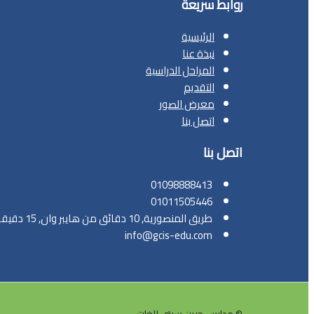
روابط سريعة
الرئيسية
نبذة عنا
المراحل الدراسية
التقديم
معرض الصور
اتصل بنا
اتصل بنا
01098888413
01011505446
طريق المنصورية, 10 دقائق من هايبر وان, 15 دقيقة من المهندسين, القاهرة، مصر
info@gcis-edu.com