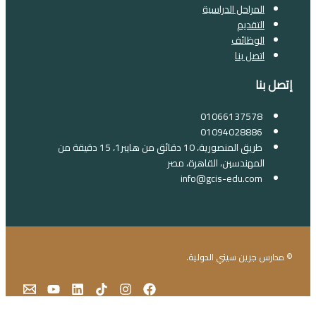
المراحل الدراسية
التقديم
الوظائف
اتصل بنا
إتصل بنا
01066137578
01094028886
طريق المنصورية، 10 دقائق من هايبر1، 15 دقيقة من
المهندسين، القاهرة، مصر
info@gcis-edu.com
© مدارس جرين سيتي الدولية.