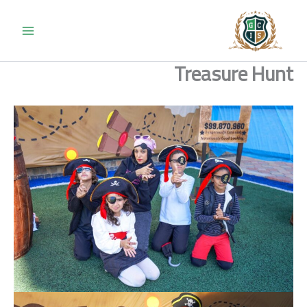
خطي
لى
لمحتوى
Treasure Hunt